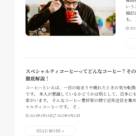
いう
抽出
も、
20
スペシャルティコーヒーってどんなコーヒー？そ
徹底解説！
コーヒーといえば、一日の始まりや疲れたときの気分転換
です。 本人が意識しているかどうかは別として、日本に
家がいます。 そんなコーヒー愛好家の間で近年注目を集
ャルティコーヒーです。 そ...
2023年3月24日
2023年4月23日