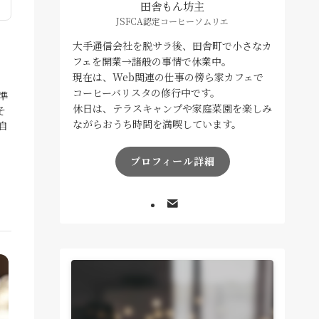
田舎もん坊主
JSFCA認定コーヒーソムリエ
大手通信会社を脱サラ後、田舎町で小さなカ
フェを開業→諸般の事情で休業中。
現在は、Web関連の仕事の傍ら家カフェで
コーヒーバリスタの修行中です。
準
休日は、テラスキャンプや家庭菜園を楽しみ
そ
ながらおうち時間を満喫しています。
自
プロフィール詳細