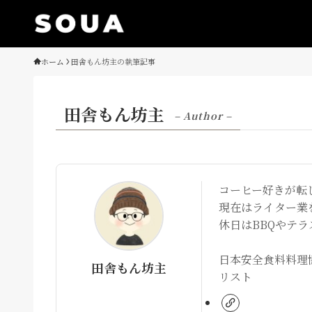
ホーム
田舎もん坊主の執筆記事
田舎もん坊主
– Author –
コーヒー好きが転
現在はライター業
休日はBBQやテ
日本安全食料料理協
田舎もん坊主
リスト