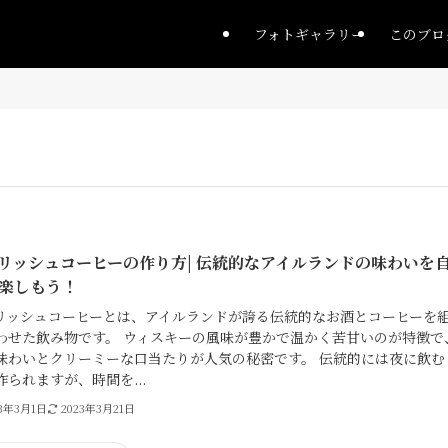
フォトギャラリー
このブロ
リッシュコーヒーの作り方| 伝統的なアイルランドの味わいを
楽しもう！
リッシュコーヒーとは、アイルランドが誇る伝統的なお酒とコーヒーを
わせた飲み物です。 ウィスキーの風味が豊かで温かく苦甘いのが特徴で
味わいとクリーミーな口当たりが人気の秘密です。 伝統的には夜に飲む
作られますが、時間を...
23年3月1日
2023年3月21日