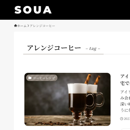
ホーム
アレンジコーヒー
アレンジコーヒー
– tag –
アイ
コーヒーレシピ
宅で
アイ
み合
深い
うに
20